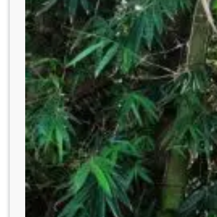
MANFAATKAN
WAKTU
UNTUK
INVESTASI
AKHIRAT