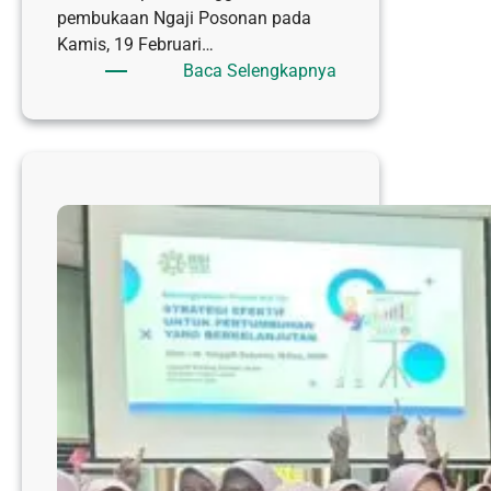
pembukaan Ngaji Posonan pada
Kamis, 19 Februari…
:
Baca Selengkapnya
dr.
SINGGIH
SETYONO
AJAK
CIVITAS
RSI
SULTAN
HADLIRIN
TINGKATKAN
IBADAH
DAN
DOA