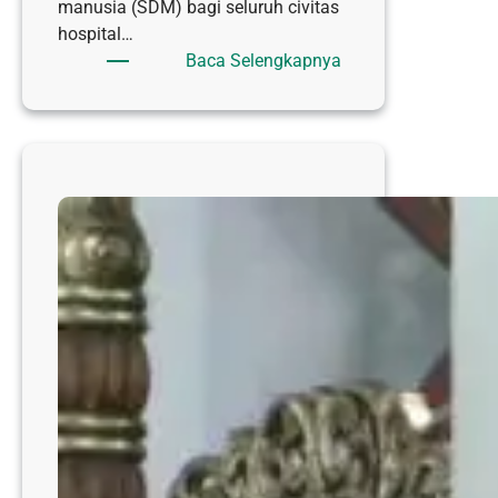
manusia (SDM) bagi seluruh civitas
hospital…
:
Baca Selengkapnya
PLT.
DIREKTUR
RSI
SULTAN
HADLIRIN
BERIKAN
PEMBINAAN
SDM,
SIAPKAN
TRANSFORMASI
MENUJU
2026