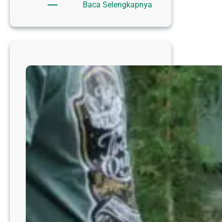
:
Baca Selengkapnya
PENGHIMPUNAN
ZIS
UPZ
RSI
SULTAN
HADLIRIN
MENINGKAT,
ZAKAT
PROFESI
TEMBUS
Rp.
134
JUTA