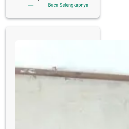
:
Baca Selengkapnya
GERAKAN
HATI
KARYAWAN
RSI
SULTAN
HADLIRIN
:
INVENTASI
AKHIRAT
BERBUAH
KAMBING
DAN
SENYUM
PENDIDIKAN
UNTUK
KELUARGA
PRA-