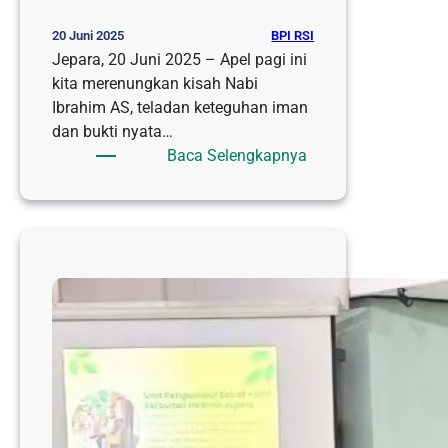
BPI RSI
20 Juni 2025
Jepara, 20 Juni 2025 – Apel pagi ini
kita merenungkan kisah Nabi
Ibrahim AS, teladan keteguhan iman
dan bukti nyata…
:
Baca Selengkapnya
APEL
PAGI:
KISAH
NABI
IBRAHIM
SEBAGAI
INSPIRASI
UNTUK
KETEGUHAN
IMAN
DAN
KEBESARAN