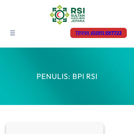
Lewati
ke
konten
TPPRI
(0291) 597723
PENULIS:
BPI RSI