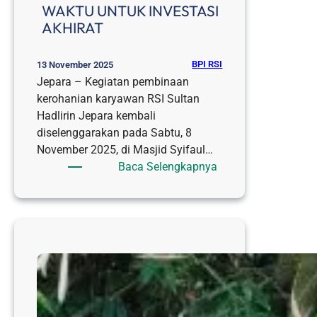
WAKTU UNTUK INVESTASI
AKHIRAT
BPI RSI
13 November 2025
Jepara – Kegiatan pembinaan
kerohanian karyawan RSI Sultan
Hadlirin Jepara kembali
diselenggarakan pada Sabtu, 8
November 2025, di Masjid Syifaul…
:
Baca Selengkapnya
DOKTER
SINGGIH
SETYONO
AJAK
KARYAWAN
RSI
SULTAN
HADLIRIN