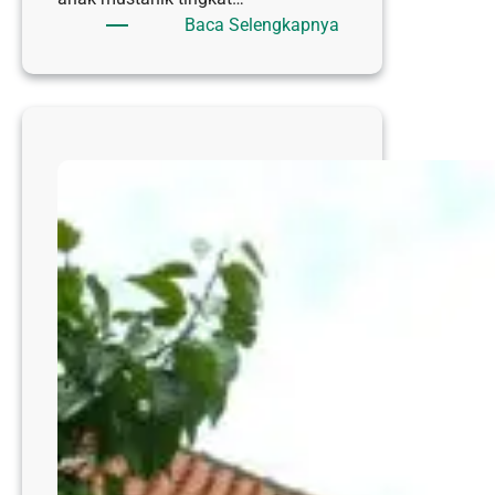
:
Baca Selengkapnya
UPZ
RSI
SULTAN
HADLIRIN
JEPARA
SALURKAN
Rp.
30
JUTA
UNTUK
PENDIDIKAN
ANAK
MUSTAHIK