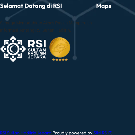
s
Selamat Datang di RSI
Maps
a
n
P
Semoga Memudahkan Akses Pasien Memperoleh
e
Informasi Tentang RSI Sultan Hadlirin.
s
e
r
t
a
“
G
o
w
e
s
A
n
a
RSI Sultan Hadlirin Jepara
Proudly powered by
SIM RS IT
.