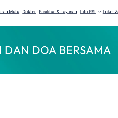
oran Mutu
Dokter
Fasilitas & Layanan
Info RSI
Loker &
AH DAN DOA BERSAMA