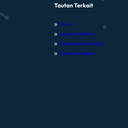
u
Tautan Terkait
p
a
t
Home
e
Jadwal Poliklinik
n
J
Pendaftaran Poliklinik
e
Bimrohtal Mobile
p
a
r
a
A
p
r
e
s
i
a