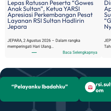
Lepas Ratusan Peserta “Gowes
Di
Anak Sultan”, Ketua YARSI
Ap
Apresiasi Perkembangan Pesat
Su
Layanan RSI Sultan Hadlirin
“G
Jepara
Ny
JEPARA, 2 Agustus 2026 – Dalam rangka
JEP
memperingati Hari Ulang…
Tah
:
Baca Selengkapnya
L
e
p
a
s
rsi.su
“Pelayanku Ibadahku”
R
om
a
t
u