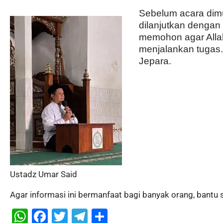
Sebelum acara dimu
dilanjutkan dengan 
memohon agar Alla
menjalankan tugas.
Jepara.
Ustadz Umar Said
Agar informasi ini bermanfaat bagi banyak orang, bantu 
W
F
T
T
S