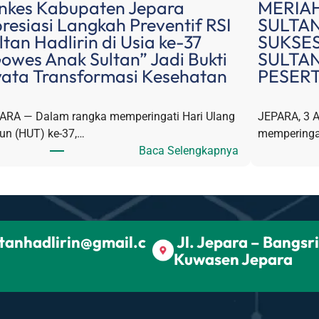
nkes Kabupaten Jepara
MERIAH
resiasi Langkah Preventif RSI
SULTAN
ltan Hadlirin di Usia ke-37
SUKSE
owes Anak Sultan” Jadi Bukti
SULTAN
ata Transformasi Kesehatan
PESER
ARA — Dalam rangka memperingati Hari Ulang
JEPARA, 3 
un (HUT) ke-37,…
memperinga
:
Baca Selengkapnya
D
i
n
k
e
ltanhadlirin@gmail.c
Jl. Jepara – Bangsr
s
Kuwasen Jepara
K
a
b