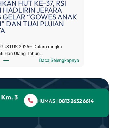
KAN HUT KE-37, RSI
 HADLIRIN JEPARA
S GELAR “GOWES ANAK
” DAN TUAI PUJIAN
TA
AGUSTUS 2026– Dalam rangka
ti Hari Ulang Tahun…
:
Baca Selengkapnya
M
E
R
I
A
i Km. 3
HUMAS |
0813 2632 6614
H
K
A
N