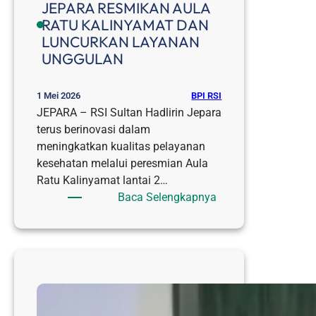
JEPARA RESMIKAN AULA
RATU KALINYAMAT DAN
LUNCURKAN LAYANAN
UNGGULAN
BPI RSI
1 Mei 2026
JEPARA – RSI Sultan Hadlirin Jepara
terus berinovasi dalam
meningkatkan kualitas pelayanan
kesehatan melalui peresmian Aula
Ratu Kalinyamat lantai 2…
:
Baca Selengkapnya
RSI
SULTAN
HADLIRIN
JEPARA
RESMIKAN
AULA
RATU