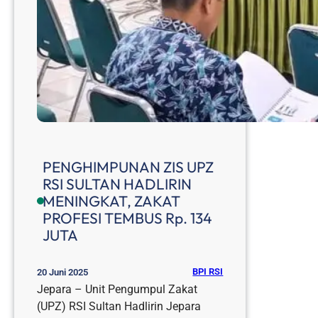
PENGHIMPUNAN ZIS UPZ
RSI SULTAN HADLIRIN
MENINGKAT, ZAKAT
PROFESI TEMBUS Rp. 134
JUTA
BPI RSI
20 Juni 2025
Jepara – Unit Pengumpul Zakat
(UPZ) RSI Sultan Hadlirin Jepara