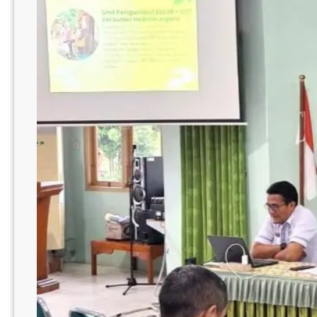
ADA
PASANGAN
YANG
SMART”