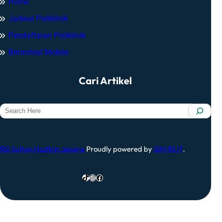
Home
Jadwal Poliklinik
Pendaftaran Poliklinik
Bimrohtal Mobile
Cari Artikel
S
e
a
r
RSI Sultan Hadlirin Jepara
Proudly powered by
SIM RS IT
.
c
h
TikTok
Instagram
Facebook