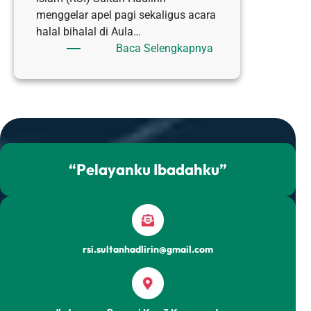
menggelar apel pagi sekaligus acara
halal bihalal di Aula…
:
Baca Selengkapnya
RSI
SULTAN
HADLIRIN
GELAR
MUSAFAHAH
DALAM
APEL
“Pelayanku Ibadahku”
PERDANA
USAI
IDULFITRI
1446
H
rsi.sultanhadlirin@gmail.com