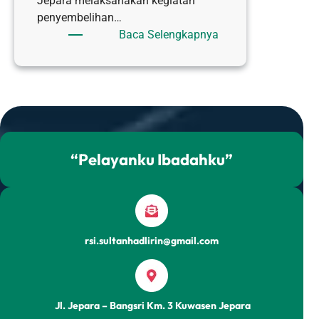
Jepara melaksanakan kegiatan
penyembelihan…
:
Baca Selengkapnya
RAYAKAN
KURBAN
1446
H,
RSI
SULTAN
HADLIRIN
“Pelayanku Ibadahku”
JEPARA
LAKSANAKAN
PENYEMBELIHAN
HEWAN
KURBAN
rsi.sultanhadlirin@gmail.com
Jl. Jepara – Bangsri Km. 3 Kuwasen Jepara