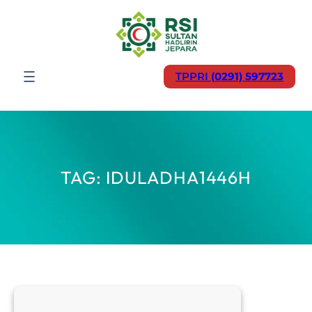
Lewati
ke
konten
TPPRI
(0291) 597723
TAG:
IDULADHA1446H