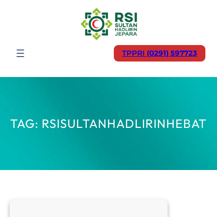
Lewati
ke
konten
TPPRI
(0291) 597723
TAG:
RSISULTANHADLIRINHEBAT