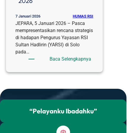
2026
HUMAS RSI
7 Januari 2026
JEPARA, 5 Januari 2026 – Pasca
mempresentasikan rencana strategis
di hadapan Pengurus Yayasan RSI
Sultan Hadlirin (YARSI) di Solo
pada…
:
Baca Selengkapnya
Tancap
Gas
di
Awal
Tahun,
RSI
Sultan
“Pelayanku Ibadahku”
Hadlirin
Jepara
Lakukan