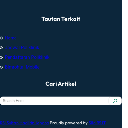
Tautan Terkait
Home
Jadwal Poliklinik
Pendaftaran Poliklinik
Bimrohtal Mobile
Cari Artikel
S
e
a
r
RSI Sultan Hadlirin Jepara
Proudly powered by
SIM RS IT
.
c