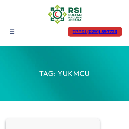
Lewati
ke
konten
TPPRI
(0291) 597723
TAG:
YUKMCU