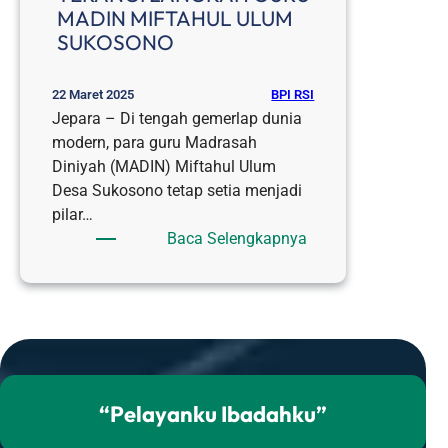
MADIN MIFTAHUL ULUM
SUKOSONO
BPI RSI
22 Maret 2025
Jepara – Di tengah gemerlap dunia
modern, para guru Madrasah
Diniyah (MADIN) Miftahul Ulum
Desa Sukosono tetap setia menjadi
pilar…
:
Baca Selengkapnya
PENYALURAN
ZAKAT
PROGRAM
DAKWAH
OLEH
UPZ
RSI
“Pelayanku Ibadahku”
SULTAN