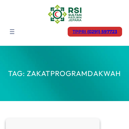
Lewati
ke
konten
TPPRI
(0291) 597723
TAG:
ZAKATPROGRAMDAKWAH