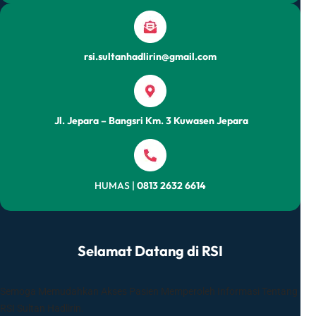
HADLIRIN
JEPARA
TERANGI
LANGKAH
rsi.sultanhadlirin@gmail.com
GURU
MADIN
MIFTAHUL
Jl. Jepara – Bangsri Km. 3 Kuwasen Jepara
ULUM
SUKOSONO
HUMAS |
0813 2632 6614
Selamat Datang di RSI
Semoga Memudahkan Akses Pasien Memperoleh Informasi Tentang
RSI Sultan Hadlirin.