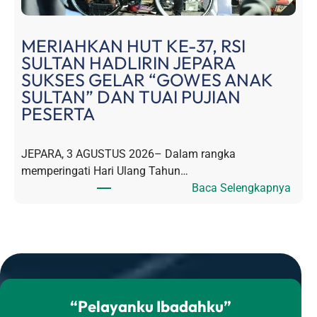
u
u
p
l
a
t
MERIAHKAN HUT KE-37, RSI
t
a
SULTAN HADLIRIN JEPARA
e
n
SUKSES GELAR “GOWES ANAK
n
”
SULTAN” DAN TUAI PUJIAN
J
,
PESERTA
e
K
p
e
JEPARA, 3 AGUSTUS 2026– Dalam rangka
a
t
memperingati Hari Ulang Tahun…
r
u
:
Baca Selengkapnya
a
a
M
A
Y
E
p
A
R
r
R
I
e
S
A
s
I
H
i
A
“Pelayanku Ibadahku”
K
a
p