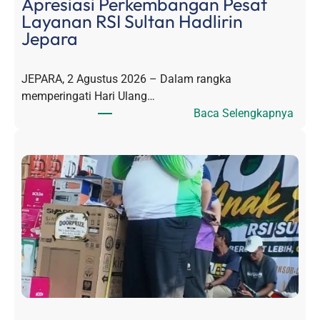
Apresiasi Perkembangan Pesat
Layanan RSI Sultan Hadlirin
Jepara
JEPARA, 2 Agustus 2026 – Dalam rangka
memperingati Hari Ulang…
:
Baca Selengkapnya
L
e
p
a
s
R
a
t
u
s
a
n