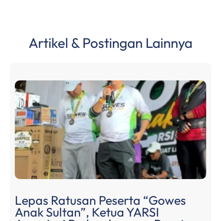
p
o
m
p
o
k
Artikel & Postingan Lainnya
Lepas Ratusan Peserta “Gowes
Anak Sultan”, Ketua YARSI