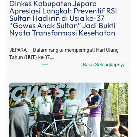
Dinkes Kabupaten Jepara
P
Apresiasi Langkah Preventif RSI
e
Sultan Hadlirin di Usia ke-37
s
“Gowes Anak Sultan” Jadi Bukti
e
Nyata Transformasi Kesehatan
r
t
JEPARA — Dalam rangka memperingati Hari Ulang
a
Tahun (HUT) ke-37,…
“
:
Baca Selengkapnya
G
D
o
i
w
n
e
k
s
e
A
s
n
K
a
a
k
b
S