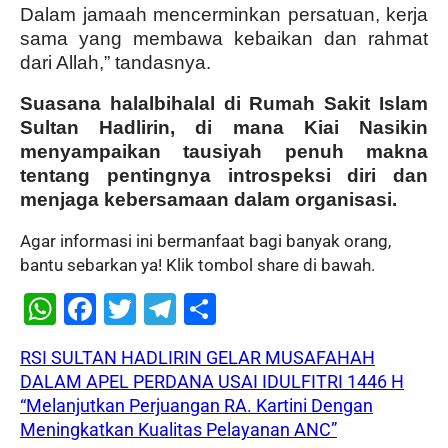
Dalam jamaah mencerminkan persatuan, kerja
sama yang membawa kebaikan dan rahmat
dari Allah,” tandasnya.
Suasana halalbihalal di Rumah Sakit Islam
Sultan Hadlirin, di mana Kiai Nasikin
menyampaikan tausiyah penuh makna
tentang pentingnya introspeksi diri dan
menjaga kebersamaan dalam organisasi.
Agar informasi ini bermanfaat bagi banyak orang,
bantu sebarkan ya! Klik tombol share di bawah.
W
F
T
T
S
h
a
wi
el
h
RSI SULTAN HADLIRIN GELAR MUSAFAHAH
at
c
tt
e
ar
DALAM APEL PERDANA USAI IDULFITRI 1446 H
s
e
er
gr
e
“Melanjutkan Perjuangan RA. Kartini Dengan
A
b
a
Meningkatkan Kualitas Pelayanan ANC”